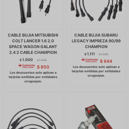
CABLE BUJIA MITSUBISHI
CABLE BUJIA SUBARU
COLT LANCER 1.6 2.0
LEGACY IMPREZA 90/99
SPACE WAGON GALANT
CHAMPION
2.4 2 CABLE CHAMPION
1.111
$
1.138
$
1.000
$
1.025
$
944
$
$
850