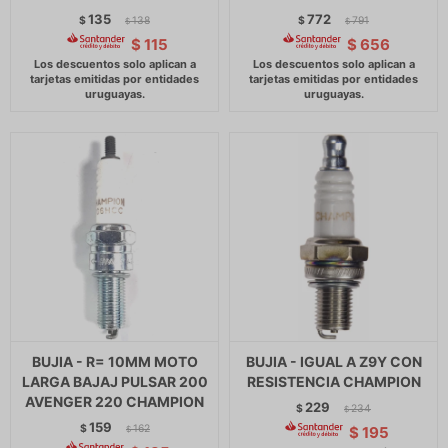
135
772
$
138
$
791
$
$
$
115
$
656
BUJIA - R= 10MM MOTO
BUJIA - IGUAL A Z9Y CON
LARGA BAJAJ PULSAR 200
RESISTENCIA CHAMPION
AVENGER 220 CHAMPION
229
$
234
$
159
$
162
$
195
$