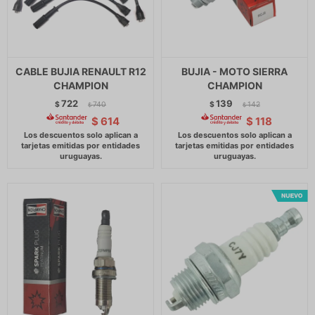
CABLE BUJIA RENAULT R12
BUJIA - MOTO SIERRA
CHAMPION
CHAMPION
722
139
$
740
$
142
$
$
$
614
$
118