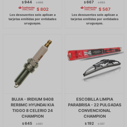
944
667
$
968
$
683
$
$
$
802
$
567
BUJIA - IRIDIUM 9408
ESCOBILLA LIMPIA
RER8MC HYUNDAI KIA
PARABRISA - 22 PULGADAS
TIGGO 8 CELERIO 24
CONVENCIONAL
CHAMPION
CHAMPION
645
192
$
661
$
197
$
$