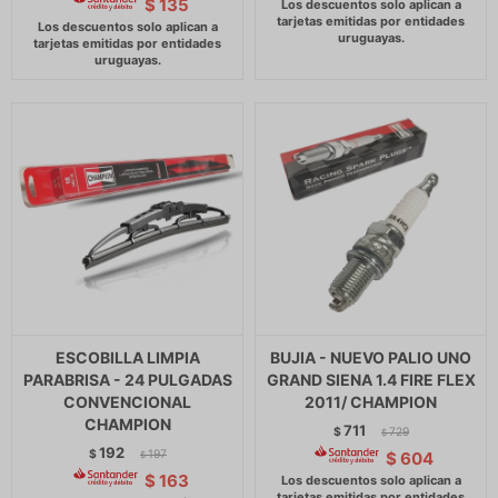
$
135
ESCOBILLA LIMPIA
BUJIA - NUEVO PALIO UNO
PARABRISA - 24 PULGADAS
GRAND SIENA 1.4 FIRE FLEX
CONVENCIONAL
2011/ CHAMPION
CHAMPION
711
$
729
$
192
$
197
$
604
$
$
163