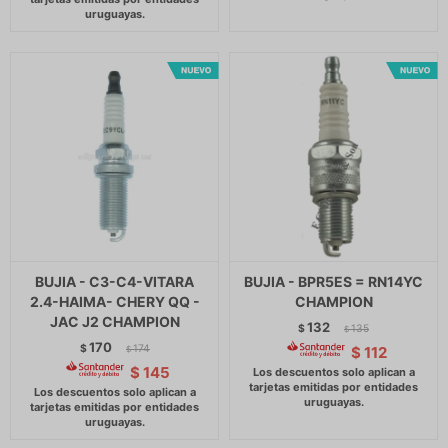
BUJIA - C3-C4-VITARA
BUJIA - BPR5ES = RN14YC
2.4-HAIMA- CHERY QQ -
CHAMPION
JAC J2 CHAMPION
132
$
135
$
170
$
174
$
112
$
$
145