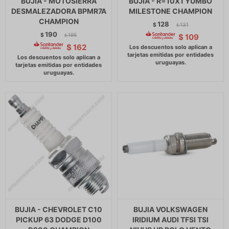
BUJIA - MOTOSIERRA
BUJIA - R=10X1 YUMBO
DESMALEZADORA BPMR7A
MILESTONE CHAMPION
CHAMPION
128
$
131
$
190
$
195
$
109
$
$
162
BUJIA - CHEVROLET C10
BUJIA VOLKSWAGEN
PICKUP 63 DODGE D100
IRIDIUM AUDI TFSI TSI