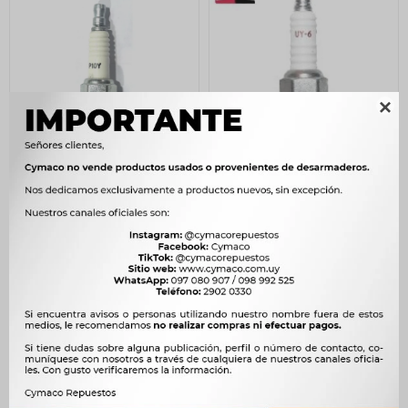

BUJIA - MOTOS CHINAS
BUJIA HONDA MOTO
CHAMPION
HONDA QUEMAR ACEITE
CHAMPION
133
$
137
$
552
$
566
$
113
$
$
469