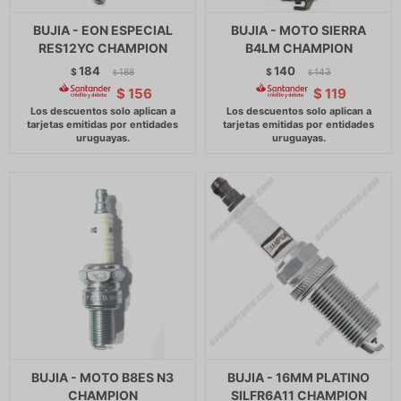
BUJIA - EON ESPECIAL
BUJIA - MOTO SIERRA
RES12YC CHAMPION
B4LM CHAMPION
184
140
$
188
$
143
$
$
$
156
$
119
BUJIA - MOTO B8ES N3
BUJIA - 16MM PLATINO
CHAMPION
SILFR6A11 CHAMPION