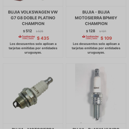
BUJIA VOLKSWAGEN VW
BUJIA - BUJIA
G7 G8 DOBLE PLATINO
MOTOSIERRA BPM6Y
CHAMPION
CHAMPION
512
128
$
525
$
131
$
$
$
435
$
109