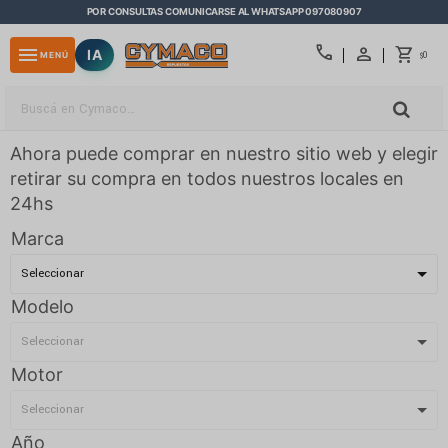
POR CONSULTAS COMUNICARSE AL WHATSAPP 097080907
close
call
menu
IA
0
MENÚ
$
Ahora puede comprar en nuestro sitio web y elegir
retirar su compra en todos nuestros locales en
24hs
Marca
Modelo
Motor
Año