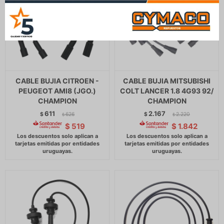
CABLE BUJIA CITROEN -
CABLE BUJIA MITSUBISHI
PEUGEOT AMI8 (JGO.)
COLT LANCER 1.8 4G93 92/
CHAMPION
CHAMPION
611
2.167
$
626
$
2.220
$
$
$
519
$
1.842