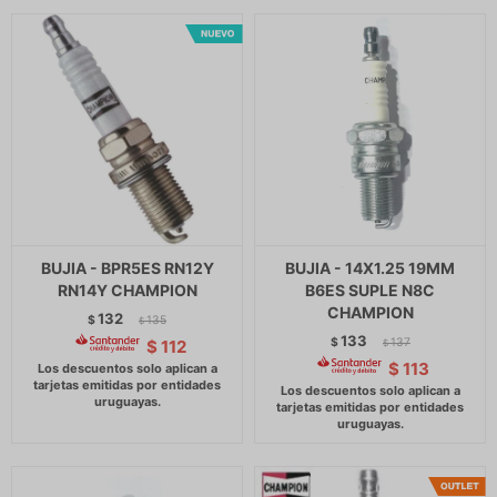
BUJIA - BPR5ES RN12Y
BUJIA - 14X1.25 19MM
RN14Y CHAMPION
B6ES SUPLE N8C
CHAMPION
132
$
135
$
133
$
137
$
112
$
$
113