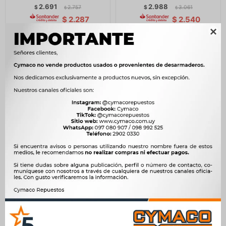
2.691
2.988
$
2.757
$
3.061
$
$
$
2.287
$
2.540

LUBRICANTE VALVULINA -
LUBRICANTE ACEITES -
80W90 1LTS GL5 AMALIE
5W30 SINTETICO EURO
MOTOR OIL
ELIXIR FULL SYNTHETIC
DEXOS2 AMALIE MOTOR
741
$
759
$
OIL
$
630