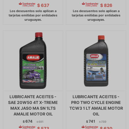
$
637
$
826
LUBRICANTE ACEITES -
LUBRICANTE ACEITES -
SAE 20W50 4T X-TREME
PRO TWO CYCLE ENGINE
MAX JASO MA SN 1LTS
TCW3 1 LT AMALIE MOTOR
AMALIE MOTOR OIL
OIL
674
741
$
691
$
759
$
$
$
573
$
630