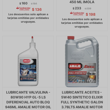
450 ML IMOLA
160
$
164
$
233
$
239
$
136
$
$
198
LUBRICANTE VALVULINA -
LUBRICANTE ACEITES -
80W90 HYP GL-5 LS
5W40 SINTETICO ELIXIR
DIFERENCIAL AUTO BLOQ
FULL SYNTHETIC GALON
946ML AMALIE MOTOR OIL
3.78LTS AMALIE MOTOR