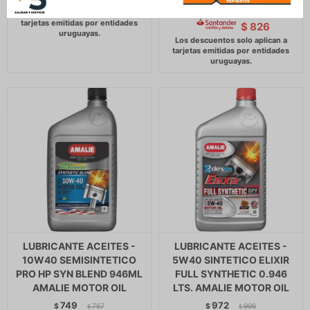
972
$
996
$
$
826
LUBRICANTE ACEITES -
LUBRICANTE ACEITES -
10W40 SEMISINTETICO
5W40 SINTETICO ELIXIR
PRO HP SYN BLEND 946ML
FULL SYNTHETIC 0.946
AMALIE MOTOR OIL
LTS. AMALIE MOTOR OIL
749
972
$
767
$
996
$
$