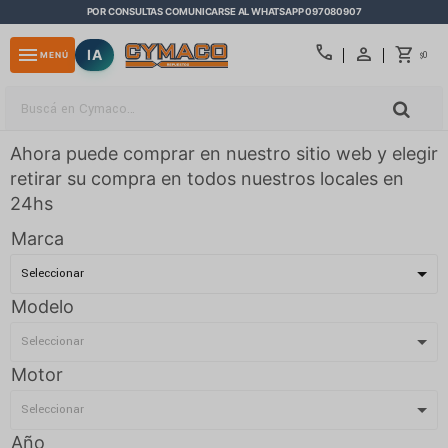
POR CONSULTAS COMUNICARSE AL WHATSAPP 097080907
close
call
menu
IA
0
MENÚ
$
Ahora puede comprar en nuestro sitio web y elegir
retirar su compra en todos nuestros locales en
24hs
Marca
Modelo
Motor
Año