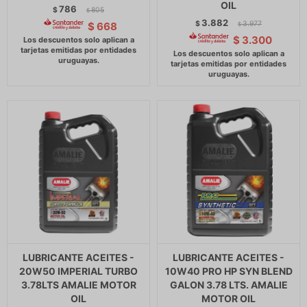
OIL
786
$
805
$
3.882
$
3.977
$
668
$
$
3.300
LUBRICANTE ACEITES -
LUBRICANTE ACEITES -
20W50 IMPERIAL TURBO
10W40 PRO HP SYN BLEND
3.78LTS AMALIE MOTOR
GALON 3.78 LTS. AMALIE
OIL
MOTOR OIL