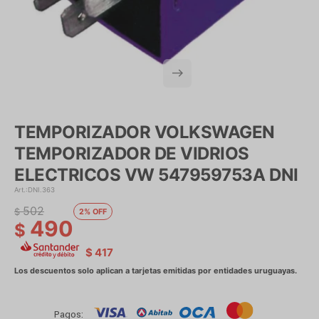
TEMPORIZADOR VOLKSWAGEN
TEMPORIZADOR DE VIDRIOS
ELECTRICOS VW 547959753A DNI
DNI.363
502
$
2
490
$
$
417
Pagos: