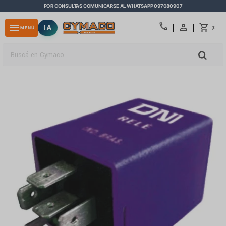
POR CONSULTAS COMUNICARSE AL WHATSAPP 097080907
close
call
menu
IA
0
MENÚ
$