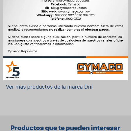
Motor
1.0 Mi 8V EA111 AFZ NAFTA, 1.6 8V 82cv AP UV A NAFTA, 1.6 CHT AE
1600 NAFTA, 1.6 D AP BE DIESEL, 1.6 i AP CFI 1.6 (MONOPUNTO)
NAFTA, 1.6 Mi EA827 UNF NAFTA, 1.8 AP UD NAFTA, 1.8 i AP-1800
(UDH) NAFTA, 1.8 Mi EA827 UDH UDD NAFTA, 2.0 8V EA827 UQG
NAFTA, 2.0 AP UGA NAFTA, 2.0 i AP-2000 (UQC) NAFTA, 2.0 Mi AP-
2000 (UQH) NAFTA
OEM
0363




Ver mas productos de la marca Dni
Productos que te pueden interesar