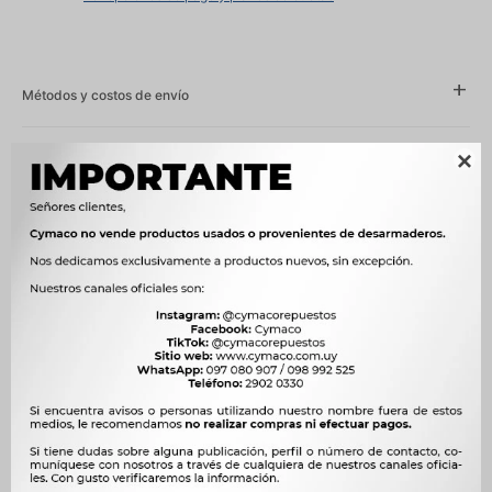
Métodos y costos de envío
Características

Año
1990 - 1998, 1999 - 2007
Compatibilidad
RENAULT
Modelo
19, MEGANE
Motor
1.4 8V E7J NAFTA




Ver mas productos de la marca Sin Marca