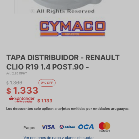
TAPA DISTRIBUIDOR - RENAULT
CLIO R19 1.4 POST.90 -
2.8211PHT
1.366
$
2
1.333
$
$
1.133
Pagos:
Ver opciones de pago y planes de cuotas