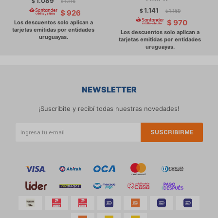
1.089
$
1.116
$
1.141
$
1.169
$
926
$
$
970
NEWSLETTER
¡Suscribite y recibí todas nuestras novedades!
SUSCRIBIRME