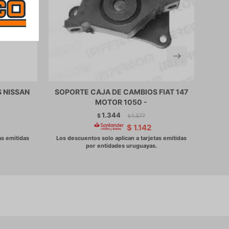
 NISSAN
SOPORTE CAJA DE CAMBIOS FIAT 147
SO
MOTOR 1050 -
1.344
$
1.377
$
$
1.142