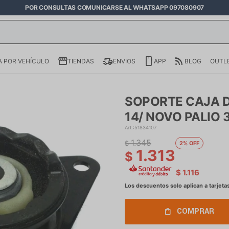
POR CONSULTAS COMUNICARSE AL WHATSAPP 097080907
 POR VEHÍCULO
TIENDAS
ENVIOS
APP
BLOG
OUTL
SOPORTE CAJA D
14/ NOVO PALIO 
51834107
1.345
$
2
1.313
$
$
1.116
COMPRAR