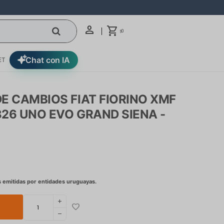
0
$
Chat con IA
ET
E CAMBIOS FIAT FIORINO XMF
326 UNO EVO GRAND SIENA -
add
remove