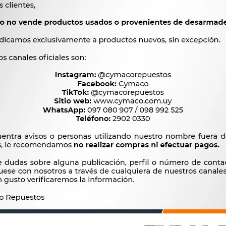
OEM
1097




Ver mas productos de l
Productos que te pueden interesar