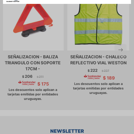
SEÑALIZACION - BALIZA
SEÑALIZACION - CHALECO
TRIANGULO CON SOPORTE
REFLECTIVO VIAL WESTON
17CM -
222
$
227
$
206
$
211
$
189
$
$
175
NEWSLETTER