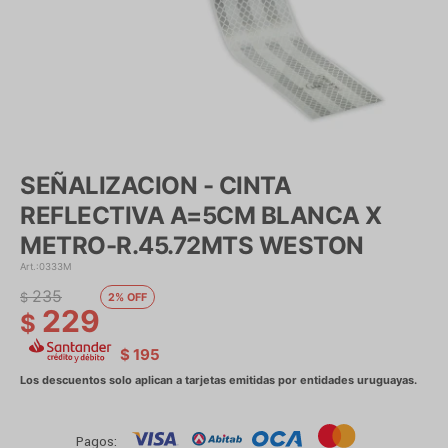
SEÑALIZACION - CINTA
REFLECTIVA A=5CM BLANCA X
METRO-R.45.72MTS WESTON
0333M
235
$
2
229
$
$
195
Pagos: