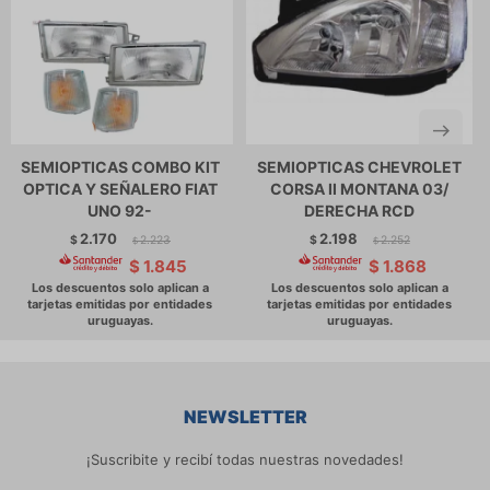
SEMIOPTICAS COMBO KIT
SEMIOPTICAS CHEVROLET
OPTICA Y SEÑALERO FIAT
CORSA II MONTANA 03/
UNO 92-
DERECHA RCD
2.170
2.198
$
2.223
$
2.252
$
$
$
1.845
$
1.868
NEWSLETTER
¡Suscribite y recibí todas nuestras novedades!