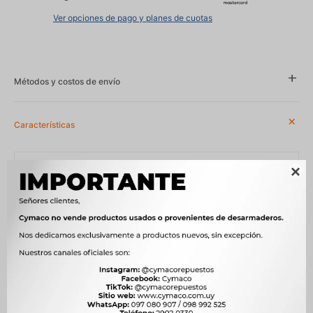
Ver opciones de pago y planes de cuotas
Métodos y costos de envío
Características
Año
2004 - 2007, 2004 - 2008, 2011 - 2014, 2014 - 2017

Compatibilidad
FIAT
Modelo
PALIO, PALIO WEEKEND, SIENA, STRADA
Posición
IZQUIERDA
Motor
1.0 8V FIRE 178F1011 MPI NAFTA, 1.3 16V FIRE 178D6011 NAFTA, 1.3
16V FIRE 178D7055 NAFTA, 1.6 16V E-TORQ 310A5011 NAFTA, 1.6