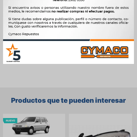
16V TORQUE 178A8011 NAFTA, 1.7 D 176A3000 DIESEL, 1.7 TD
176A3000 DIESEL
OEM
OP010987




Ver mas productos de la marca Vic
Productos que te pueden interesar