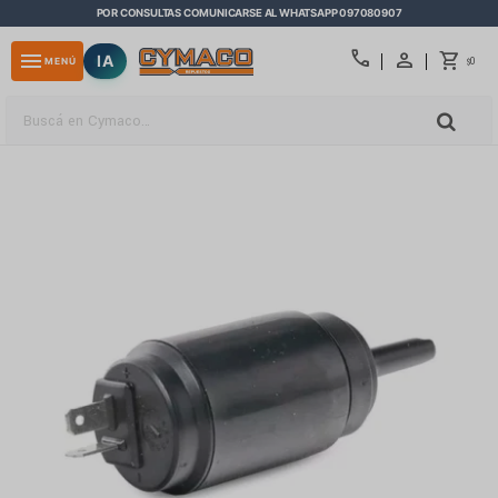
POR CONSULTAS COMUNICARSE AL WHATSAPP 097080907
close
call
menu
IA
0
MENÚ
$