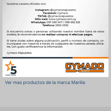
NAFTA, 1.4 8V X14YX NAFTA, 1.5 D 4EC1 DIESEL, 1.5 TD 4EC1 T
DIESEL, 1.6 16V C16SE DOHC NAFTA, 1.6 8V C16NE SOHC NAFTA,
1.6 8V EFI B16NZ NAFTA, 1.7 D BX17D (4EE1) DIESEL, 1.7 D X17D
(4EE1) DIESEL, 1.7 TD X17DT DIESEL, 1.8 8V 108cv BK (N18XFH)
NAFTA, 1.8 8V X18XE NAFTA, 2.0 16V C20SEL NAFTA, 2.0 8V 110cv
C20NE NAFTA, 2.0 8V 127CV X20XE NAFTA, 2.0 DTI X20DTH
DIESEL, 2.4 16V X24SE NAFTA
OEM
52023084, 93240405, 94700315, 94701581, A694869721, 31014,
50012596, 50014364




Ver mas productos de la marca Marilia