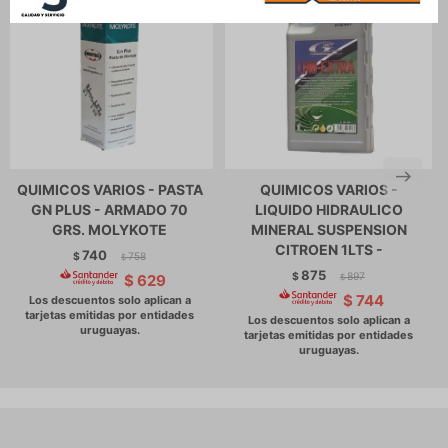
QUIMICOS VARIOS - PASTA
QUIMICOS VARIOS -
GN PLUS - ARMADO 70
LIQUIDO HIDRAULICO
GRS. MOLYKOTE
MINERAL SUSPENSION
CITROEN 1LTS -
740
$
758
$
875
$
897
$
629
$
$
744