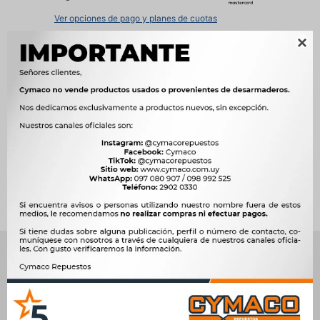
Ver opciones de pago y planes de cuotas

Métodos y costos de envío




Ver mas productos de la marca Johnsen&#39;s
Productos que te pueden interesar