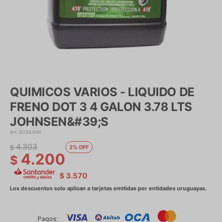
QUIMICOS VARIOS - LIQUIDO DE
FRENO DOT 3 4 GALON 3.78 LTS
JOHNSEN&#39;S
5034JHN
4.303
$
2
4.200
$
$
3.570
Pagos: