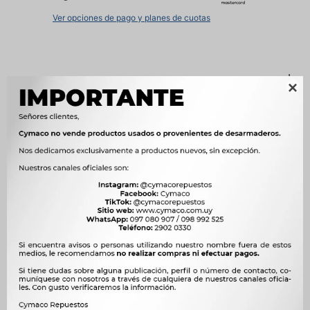
Ver opciones de pago y planes de cuotas
Métodos y costos de envío





Ver mas productos de la marca Johnsen&#39;s
Descripción
Un líquido de frenos sintético de calidad superior que contiene
ingredientes especiales para proteger contra el bloqueo de vapor y
la absorción de humedad.