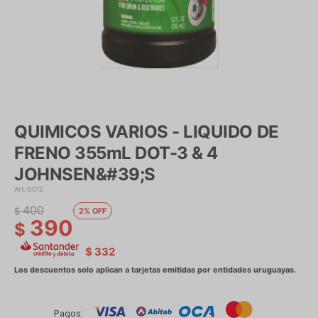
QUIMICOS VARIOS - LIQUIDO DE
FRENO 355mL DOT-3 & 4
JOHNSEN&#39;S
5012
400
$
2
390
$
$
332
Pagos: