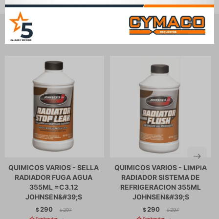
Productos que te pueden interesar
QUIMICOS VARIOS - SELLA
QUIMICOS VARIOS - LIMPIA
RADIADOR FUGA AGUA
RADIADOR SISTEMA DE
355ML =C3.12
REFRIGERACION 355ML
JOHNSEN&#39;S
JOHNSEN&#39;S
290
290
$
297
$
297
$
$