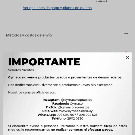
Ver opciones de pago y planes de cuotas
Métodos y costos de envío
Características

Año
1994 - 2005, 1998 - 2005, 2005 - 2016
Compatibilidad
CHEVROLET, DAEWOO
Modelo
MATIZ, SPARK, TICO
Motor
0.8 F8C NAFTA, 1.0 B10S NAFTA
OEM
93741077, 42-04108