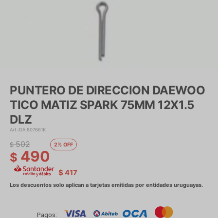
PUNTERO DE DIRECCION DAEWOO
TICO MATIZ SPARK 75MM 12X1.5
DLZ
DA.807661K
502
$
2
490
$
$
417
Pagos: