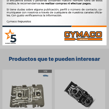




Ver mas productos de la marca Sin Marca
Productos que te pueden interesar