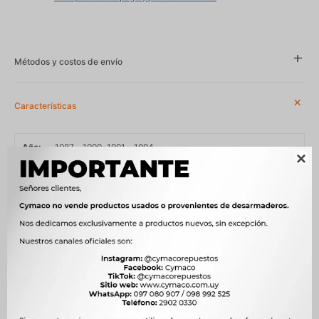
Métodos y costos de envío
Características
Año
1987 - 1990, 1991 - 1994

Compatibilidad
VOLKSWAGEN
Modelo
GOL
Motor
1.6 AP UN NAFTA, 1.6 CHT AE 1600 NAFTA, 1.6 D AP BE DIESEL, 1.6 i
AP CFI 1.6 (MONOPUNTO) NAFTA, 1.8 AP UD NAFTA, 2.0 AP UGA
NAFTA
OEM
ETE.1064