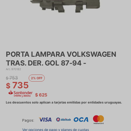
PORTA LAMPARA VOLKSWAGEN
TRAS. DER. GOL 87-94 -
970182
753
$
2
735
$
$
625
Pagos:
Ver opciones de pago y planes de cuotas