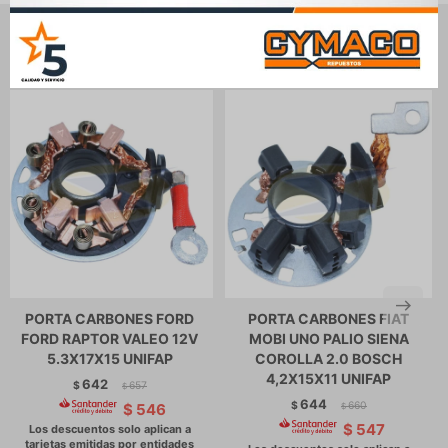
Productos que te pueden interesar
PORTA CARBONES FORD
PORTA CARBONES FIAT
FORD RAPTOR VALEO 12V
MOBI UNO PALIO SIENA
5.3X17X15 UNIFAP
COROLLA 2.0 BOSCH
4,2X15X11 UNIFAP
642
$
657
$
644
$
660
$
546
$
$
547