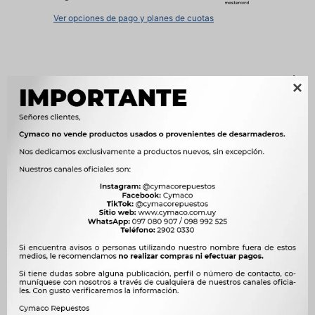
Ver opciones de pago y planes de cuotas
Métodos y costos de envío

Características
OEM
1.145/4




Ver mas productos de la marca Unifap