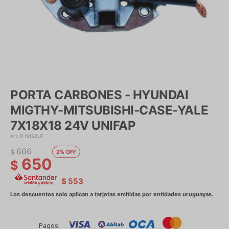
PORTA CARBONES - HYUNDAI
MIGTHY-MITSUBISHI-CASE-YALE
7X18X18 24V UNIFAP
P.11454UF
666
$
2
650
$
$
553
Pagos: