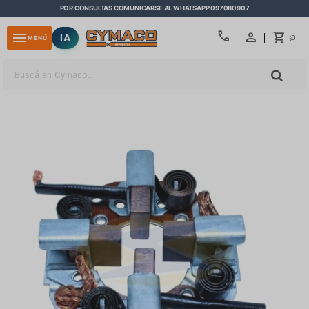
POR CONSULTAS COMUNICARSE AL WHATSAPP 097080907
close
call
menu
IA
0
MENÚ
$