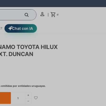
0
$
Chat con IA
ET
INAMO TOYOTA HILUX
EXT. DUNCAN
add
remove