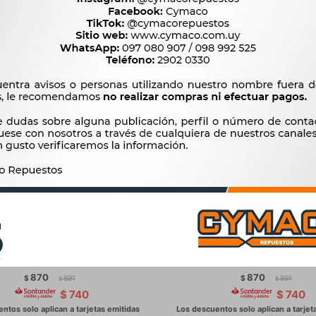
 ALT.Y DINAMO FIAT FIAT -
POLEAS ALT.Y DINAMO R
SLER- DODGE 6R 57 EXT
MEGANE 6R 59 EXT , 7700
DUNCAN
DUNCAN
870
870
$
891
$
891
$
$
$
740
$
740