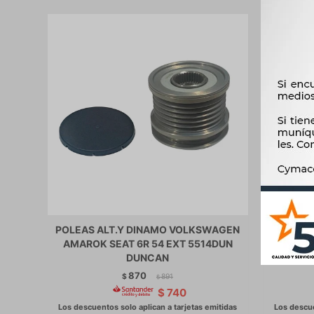
POLEAS ALT.Y DINAMO VOLKSWAGEN
POLEAS
AMAROK SEAT 6R 54 EXT 5514DUN
CHRY
DUNCAN
870
$
891
$
$
740