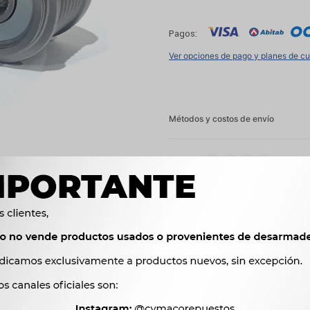
Pagos:
Ver opciones de pago y planes de c
Métodos y costos de envío




Ver mas productos de l
Productos que te pueden interesar