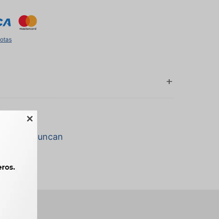
uotas

a marca Duncan