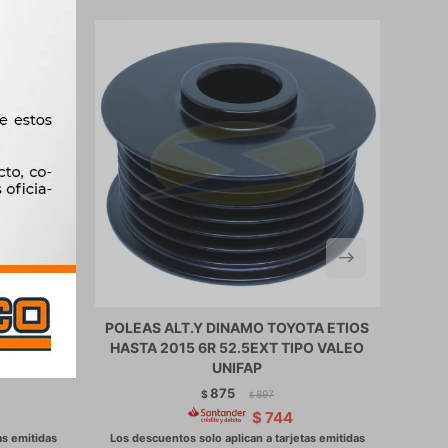
ENAULT
POLEAS ALT.Y DINAMO TOYOTA ETIOS
P
110616
HASTA 2015 6R 52.5EXT TIPO VALEO
MEG
UNIFAP
SC
875
$
897
$
$
744