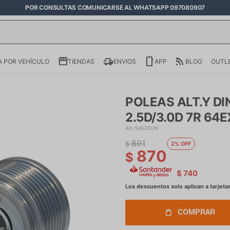
POR CONSULTAS COMUNICARSE AL WHATSAPP 097080907
 POR VEHÍCULO
TIENDAS
ENVIOS
APP
BLOG
OUTL
POLEAS ALT.Y D
2.5D/3.0D 7R 64
5452DUN
891
$
2
870
$
$
740
COMPRAR