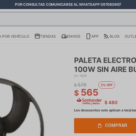
POR CONSULTAS COMUNICARSE AL WHATSAPP 097080907
 POR VEHÍCULO
TIENDAS
ENVIOS
APP
BLOG
OUTL
PALETA ELECTRO
100W SIN AIRE BU
1838
579
$
2
565
$
$
480
COMPRAR