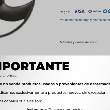
Pagos:
Ver opciones de pago y planes de c
Métodos y costos de envío




Ver mas productos de l
Productos que te pueden interesar