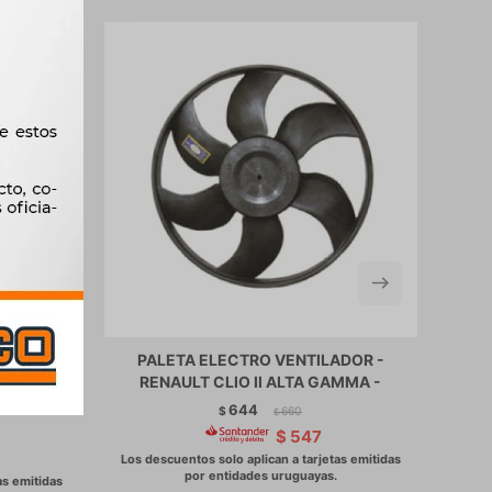
LADOR
PALETA ELECTRO VENTILADOR -
P
 306
RENAULT CLIO II ALTA GAMMA -
318MM -
644
$
660
$
$
547