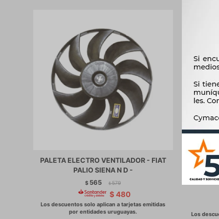
PALETA ELECTRO VENTILADOR - FIAT
PALETA
PALIO SIENA N D -
FIESTA
565
$
579
$
$
480