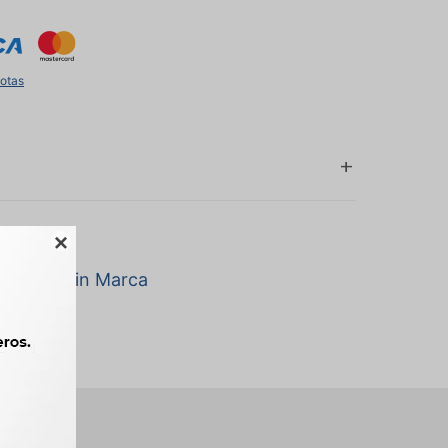
uotas

a marca Sin Marca