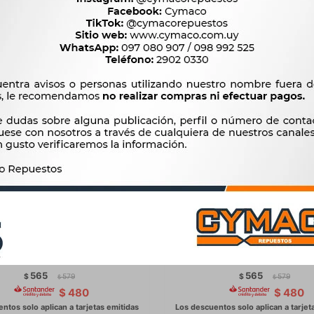
 ELECTRO VENTILADOR FORD
PALETA ELECTRO VENTI
 DIESEL 96/ 6 ASPAS 315MM
CITROEN - PEUGEOT ZX
ASPIRANTE -
BERLINGO XSARA PARTNER 
565
565
$
579
$
579
$
$
$
480
$
480