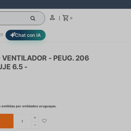
0
$
Chat con IA
ET
 VENTILADOR - PEUG. 206
JE 6.5 -
add
remove