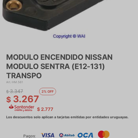
MODULO ENCENDIDO NISSAN
MODULO SENTRA (E12-131)
TRANSPO
HM.561
3.347
$
2
3.267
$
$
2.777
Pagos: