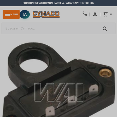
POR CONSULTAS COMUNICARSE AL WHATSAPP 097080907
close
call
menu
IA
0
MENÚ
$