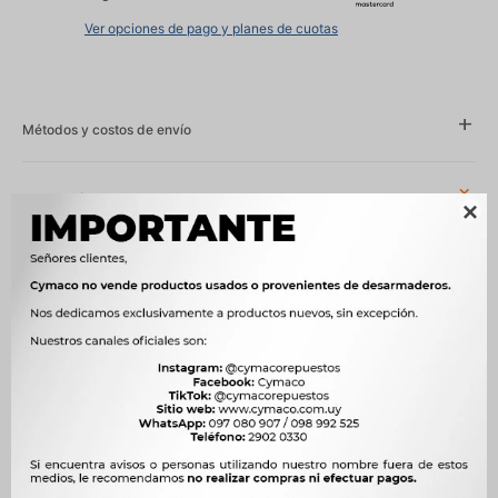
Ver opciones de pago y planes de cuotas
Métodos y costos de envío
Características

Año
1991 - 1995, 1991 - 2017, 1995 - 1999
Compatibilidad
NISSAN
Modelo
SENTRA, SUNNY
Motor
1.6 16V GA16DE NAFTA, 1.6 i E16I NAFTA
OEM
22020-60A21, HM561