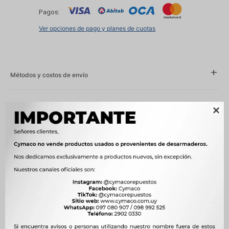
Pagos:
Ver opciones de pago y planes de cuotas
Métodos y costos de envío
Características

Año
2017 - 2021
Compatibilidad
RENAULT
Modelo
KWID
Motor
1.0 12V B4D NAFTA
OEM
R7511E SM