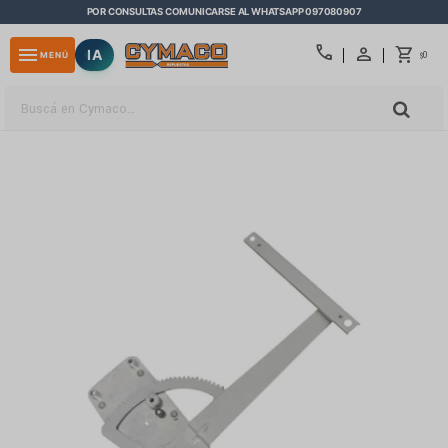
POR CONSULTAS COMUNICARSE AL WHATSAPP 097080907
close
call
menu
IA
0
MENÚ
$