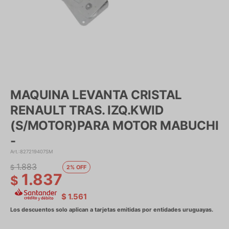
MAQUINA LEVANTA CRISTAL
RENAULT TRAS. IZQ.KWID
(S/MOTOR)PARA MOTOR MABUCHI
-
827219407SM
1.883
$
2
1.837
$
$
1.561