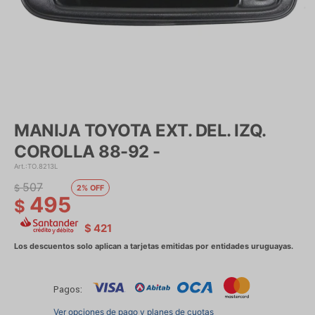
MANIJA TOYOTA EXT. DEL. IZQ.
COROLLA 88-92 -
TO.8213L
507
$
2
495
$
$
421
Pagos:
Ver opciones de pago y planes de cuotas