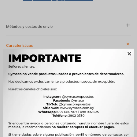
Métodos y costos de envío
Características

Año
1988 - 1992
Compatibilidad
TOYOTA
Modelo
COROLLA
Motor
1.6 16V 4A-FE NAFTA, 1.8 D 1C DIESEL, 2.0 D 2C DIESEL
OEM
69220-12110, N69210-12110



