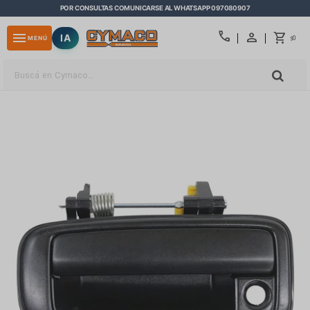
POR CONSULTAS COMUNICARSE AL WHATSAPP 097080907
close
call
menu
IA
0
MENÚ
$