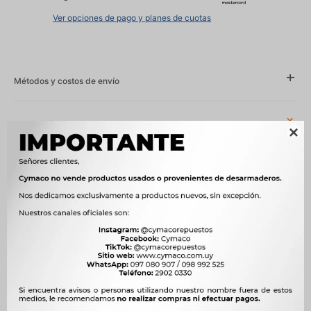
Ver opciones de pago y planes de cuotas
Métodos y costos de envío
Características

Año
2015 - 2018
Compatibilidad
DFM
Modelo
SERIE C
Motor
1.4 16V DK13 NAFTA
OEM
3704100-CA01