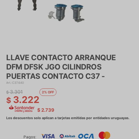
LLAVE CONTACTO ARRANQUE
DFM DFSK JGO CILINDROS
PUERTAS CONTACTO C37 -
C37.640
3.301
$
2
3.222
$
$
2.739
Pagos: