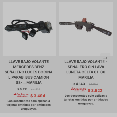
LLAVE BAJO VOLANTE
LLAVE BAJO VOLANTE -
MERCEDES BENZ
SEÑALERO SIN LAVA
SEÑALERO LUCES BOCINA
LUNETA CELTA 01-06
L.PARAB. BUS CAMION
MARILIA
88-... MARILIA
4.143
$
4.245
$
4.111
$
4.212
$
3.522
$
$
3.494