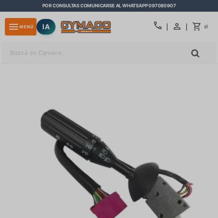
POR CONSULTAS COMUNICARSE AL WHATSAPP 097080907
close
call
menu
IA
0
MENÚ
$