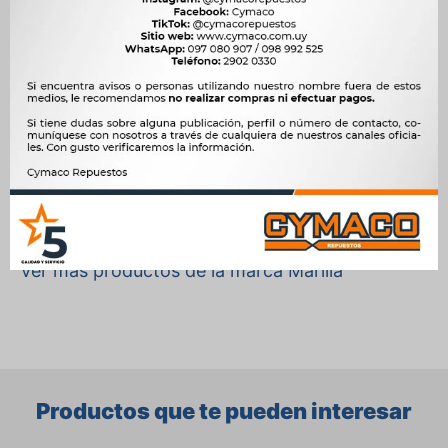
5.9 D CUMMINS 6BTAA DIESEL, 6.9 D 256cv MAN D08 36 260
DIESEL, 6.9 D 275cv MAN D08 36 280 DIESEL, 7.2 TD 222-326hp
MWM 6.12 TCE DIESEL, 8.3 220cv CUMMINS INTERACT 6 ISBE 220
P5 DIESEL, 8.3 D 320cv CUMMINS ISCE 6 320 P5 DIESEL, 8.3 TD
CUMMINS 6CTAA DIESEL, 8.9 D 330-420cv CUMMINS ISL 8.9
DIESEL, 9.3 D 370cv MWM NGD370 DIESEL
OEM
MG01-06042, 2R2953513, IM12086




Ver mas productos de la marca Marilia
Productos que te pueden interesar