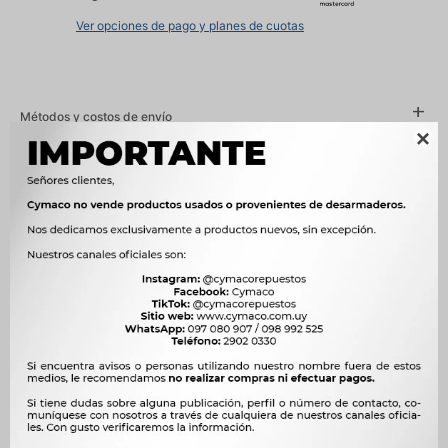
Ver opciones de pago y planes de cuotas
Métodos y costos de envío





Ver mas productos de la marca Philips
Descripción
Ultinon Essential LED Lámpara para luces principales 11258UE2X2 /
El nuevo LED Philips Ultinon Essential ofrece la mejor relación
calidad-precio. Cuenta con un diseño compacto todo en uno con un