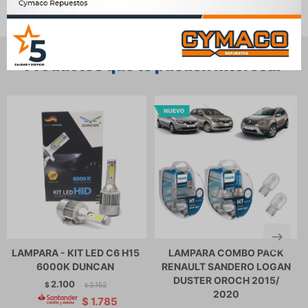
brillo potente, un aspecto elegante, tecnología de doble dis
Productos que te pueden interesar
LAMPARA - KIT LED C6 H15
LAMPARA COMBO PACK
6000K DUNCAN
RENAULT SANDERO LOGAN
DUSTER OROCH 2015/
2.100
$
2.152
$
2020
$
1.785