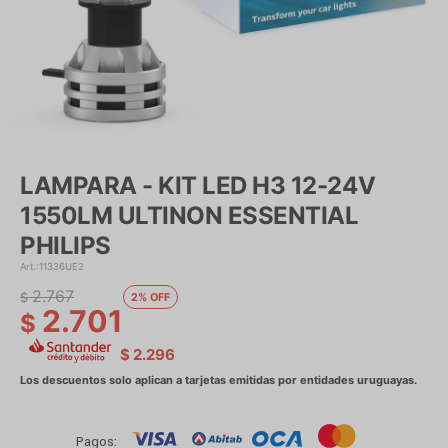
LAMPARA - KIT LED H3 12-24V
1550LM ULTINON ESSENTIAL
PHILIPS
11336UE2
2.767
$
2
2.701
$
$
2.296
Pagos: