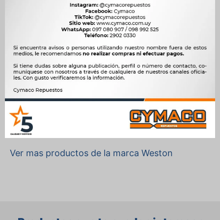
Motor
1.6 16V G4ED NAFTA, 1.6 16V SIGMA NAFTA, 1.6 CVVT 122cv G4FC
NAFTA, 1.6 CVVT 130cv G4FG NAFTA, 1.6 CVVT 177cv G4FJ NAFTA,
2.0 16V G4GC NAFTA, 2.0 CRDi 150cv D4HA DIESEL, 2.0 CRDi
D4EA DIESEL, 2.0 CVVT 163cv G4KD NAFTA, 2.0 G4NA HIBRIDO,
2.2 CRDi 197cv D4HB DIESEL, 2.2 CRDi D4EB DIESEL, 2.4 CVVT
128cv G4KE NAFTA, 2.4 CVVT 140cv G4KJ NAFTA, 2.7 V6 24V
G6BA NAFTA, 3.3 V6 245cv G6DB NAFTA, 3.8 V6 290cv G6DA
NAFTA




Ver mas productos de la marca Weston