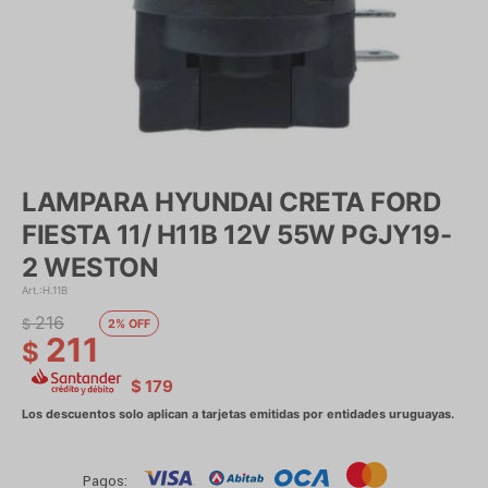
LAMPARA HYUNDAI CRETA FORD
FIESTA 11/ H11B 12V 55W PGJY19-
2 WESTON
H.11B
216
$
2
211
$
$
179
Pagos: