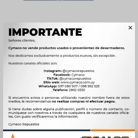
Métodos y costos de envío

Características
OEM
80904




Ver mas productos de la marca Sin Marca