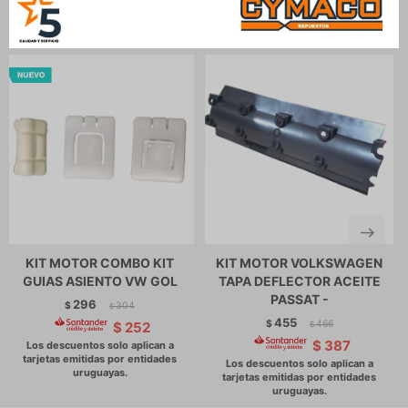
Productos que te pueden interesar
KIT MOTOR COMBO KIT
KIT MOTOR VOLKSWAGEN
GUIAS ASIENTO VW GOL
TAPA DEFLECTOR ACEITE
PASSAT -
296
$
304
$
455
$
466
$
252
$
$
387