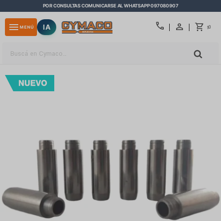
POR CONSULTAS COMUNICARSE AL WHATSAPP 097080907
close
call
menu
IA
0
MENÚ
$