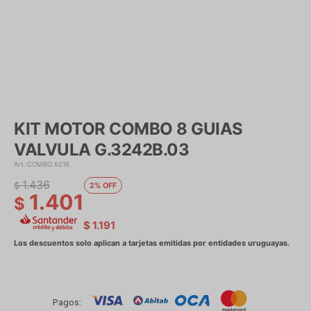
KIT MOTOR COMBO 8 GUIAS
VALVULA G.3242B.03
COMBO.6216
1.436
$
2
1.401
$
$
1.191
Pagos: