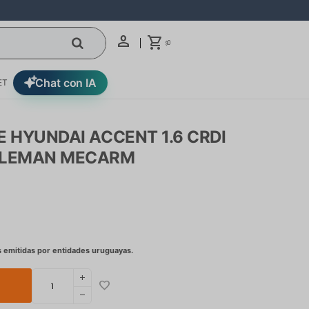
0
$
Chat con IA
ET
E HYUNDAI ACCENT 1.6 CRDI
ULEMAN MECARM
add
remove