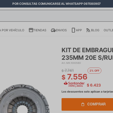
POR CONSULTAS COMUNICARSE AL WHATSAPP 097080907
 POR VEHÍCULO
TIENDAS
ENVIOS
APP
BLOG
OUTL
KIT DE EMBRAGU
235MM 20E S/R
MK.100058D
7.741
$
2
7.556
$
$
6.423
COMPRAR