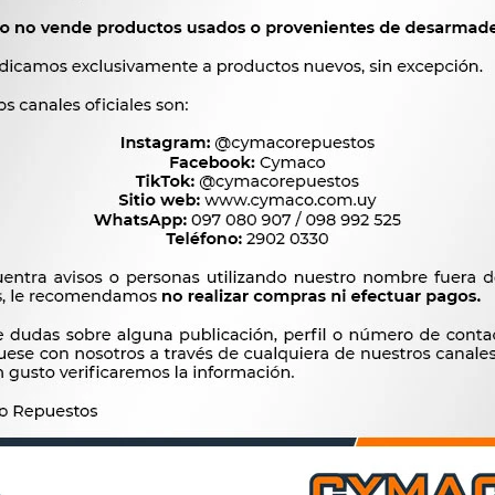




Ver mas productos de 
Productos que te pueden interesar