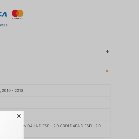
uotas
, 2010 - 2018

2.0 CRDi 150cv D4HA DIESEL, 2.0 CRDi D4EA DIESEL, 2.0
FTA