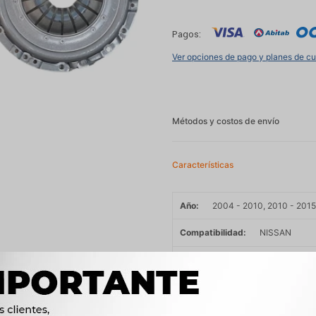
Pagos:
Ver opciones de pago y planes de c
Métodos y costos de envío
Características
Año
2004 - 2010, 2010 - 2015
Compatibilidad
NISSAN
Modelo
TIIDA
Motor
1.6 CRDi D4FB DIESEL, 
CVVT 163cv G4KD NA