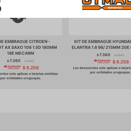
 DE EMBRAGUE CITROEN -
KIT DE EMBRAGUE HYUNDA
T AX SAXO 106 1.5D 180MM
ELANTRA 1.6 96/ 215MM 20
18E MECARM
7.360
$
7.541
$
7.360
$
7.541
$
6.256
$
$
6.256