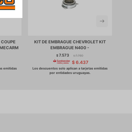
I COUPE
KIT DE EMBRAGUE CHEVROLET KIT
KI
E MECARM
EMBRAGUE N400 -
VIT
7.573
$
7.760
$
$
6.437