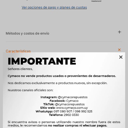
Ver opciones de pago y planes de cuotas
Métodos y costos de envío
Características

Año
1983 - 1994, 1991 - 1996
Compatibilidad
FIAT
Modelo
DUNA, ELBA, SPAZIO
Motor
1.4 T 146A8011 NAFTA, 1.4 Tipo 128A1038 NAFTA, 1.6 8V 80cv
146B7011 NAFTA, 1.6 ie 8V 67cv 149 C1.000 NAFTA