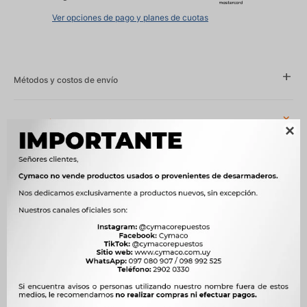
Ver opciones de pago y planes de cuotas
Métodos y costos de envío
Características

Año
2015 - 2018
Compatibilidad
DFM
Modelo
SERIE C
Motor
1.4 16V DK13 NAFTA
OEM
1021000-D00-00