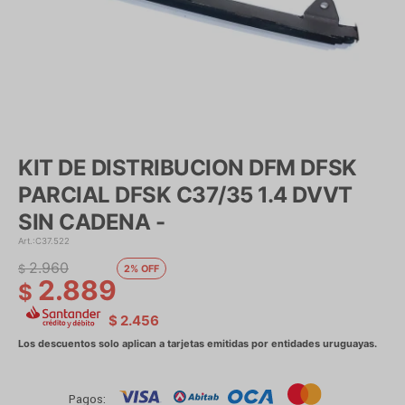
KIT DE DISTRIBUCION DFM DFSK
PARCIAL DFSK C37/35 1.4 DVVT
SIN CADENA -
C37.522
2.960
$
2
2.889
$
$
2.456
Pagos: