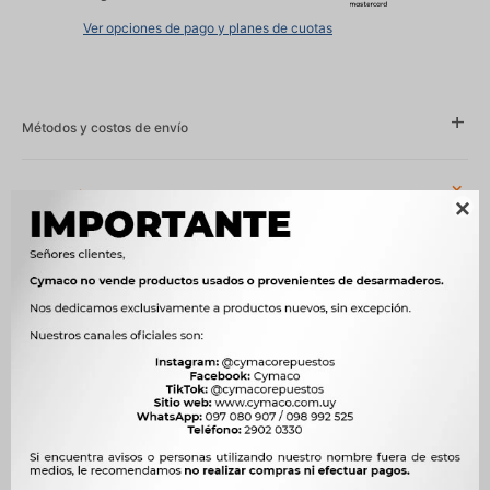
Ver opciones de pago y planes de cuotas
Métodos y costos de envío
Características

Año
2012 - 2018
Compatibilidad
GONOW
Modelo
WAY
Motor
1.0 8V 465Q EA NAFTA
OEM
TR111205008