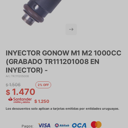
INYECTOR GONOW M1 M2 1000CC
(GRABADO TR111201008 EN
INYECTOR) -
TR.111205008
1.506
$
2
1.470
$
$
1.250
Pagos: