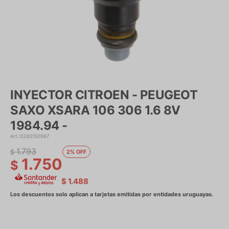
INYECTOR CITROEN - PEUGEOT
SAXO XSARA 106 306 1.6 8V
1984.94 -
0280150987
1.793
$
2
1.750
$
$
1.488