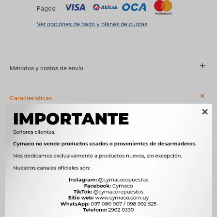
Pagos:
Ver opciones de pago y planes de cuotas
Métodos y costos de envío
Características

Año
1994 - 2002, 1996 - 2003, 1996 - 2004, 1997 - 1999, 1997 - 2001,
1997 - 2002, 1997 - 2005, 1997 - 2010
Compatibilidad
CITROEN, PEUGEOT
Modelo
106, 306, SAXO, XSARA
Motor
1.6 8V 98 CV NFT (TU5JP) NAFTA