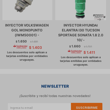
INYECTOR VOLKSWAGEN
INYECTOR HYUNDAI
GOL MONOPUNTO
ELANTRA I30 TUCSON
(IWM50001) -
SPORTAGE SONATA 1.8 2.0
10/ -
1.650
$
1.691
$
1.660
$
1.701
$
1.403
$
$
1.411
NEWSLETTER
¡Suscribite y recibí todas nuestras novedades!
SUSCRIBIRME