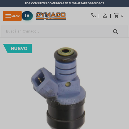
POR CONSULTAS COMUNICARSE AL WHATSAPP 097080907
close
call
menu
IA
0
MENÚ
$