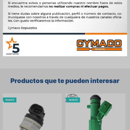
OEM
0280150987, 1984.94, 198494, 96241788




Ver mas productos de la marca Sin Marca
Productos que te pueden interesar