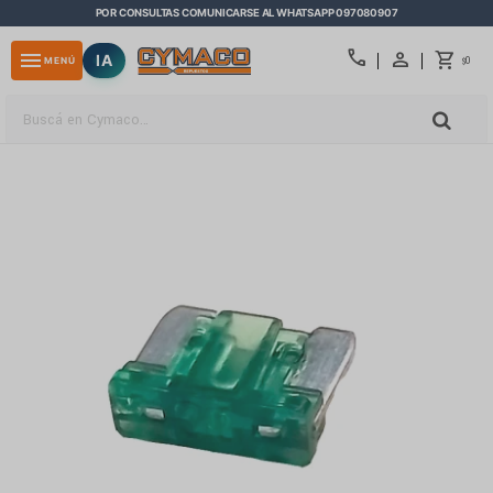
POR CONSULTAS COMUNICARSE AL WHATSAPP 097080907
close
call
menu
IA
0
MENÚ
$