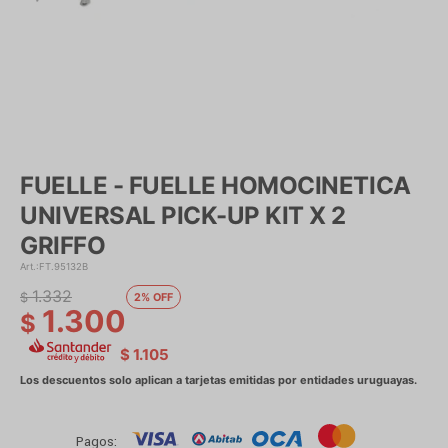
FUELLE - FUELLE HOMOCINETICA
UNIVERSAL PICK-UP KIT X 2
GRIFFO
FT.95132B
1.332
$
2
1.300
$
$
1.105
Pagos: