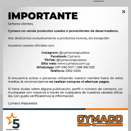
Ver opciones de pago y planes de cuotas

Métodos y costos de envío




Ver mas productos de la marca Griffo
Productos que te pueden interesar