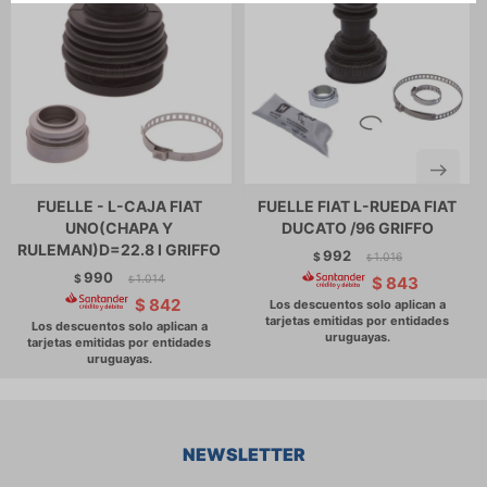
FUELLE - L-CAJA FIAT
FUELLE FIAT L-RUEDA FIAT
UNO(CHAPA Y
DUCATO /96 GRIFFO
RULEMAN)D=22.8 I GRIFFO
992
$
1.016
$
990
$
1.014
$
843
$
$
842
NEWSLETTER