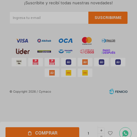
¡Suscribite y recibí todas nuestras novedades!
SUSCRIBIRME
© Copyright 2026 / Cymaco
Por
consultas
add
Fenicio
COMPRAR
no dudes
remove