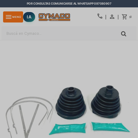
POR CONSULTAS COMUNICARSE AL WHATSAPP 097080907
close
call
menu
IA
0
MENÚ
$