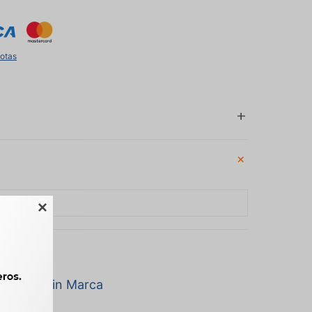
uotas

a marca Sin Marca