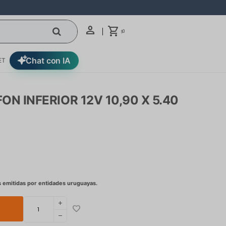
0
$
Chat con IA
ET
ON INFERIOR 12V 10,90 X 5.40
add
remove