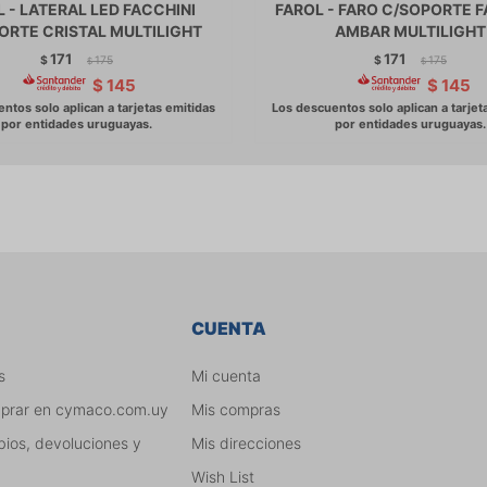
 - LATERAL LED FACCHINI
FAROL - FARO C/SOPORTE F
ORTE CRISTAL MULTILIGHT
AMBAR MULTILIGHT
171
171
$
175
$
175
$
$
$
145
$
145
CUENTA
s
Mi cuenta
mprar en cymaco.com.uy
Mis compras
bios, devoluciones y
Mis direcciones
Wish List