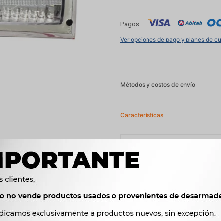
Pagos:
Ver opciones de pago y planes de c
Métodos y costos de envío
Características
OEM
002.0084.03




Ver mas productos de l