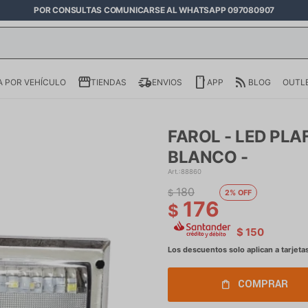
POR CONSULTAS COMUNICARSE AL WHATSAPP 097080907
 POR VEHÍCULO
TIENDAS
ENVIOS
APP
BLOG
OUTL
FAROL - LED PLAF
BLANCO -
88860
180
$
2
176
$
$
150
COMPRAR