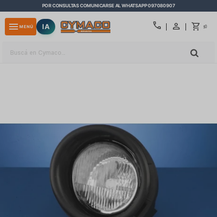
POR CONSULTAS COMUNICARSE AL WHATSAPP 097080907
close
call
menu
IA
0
MENÚ
$