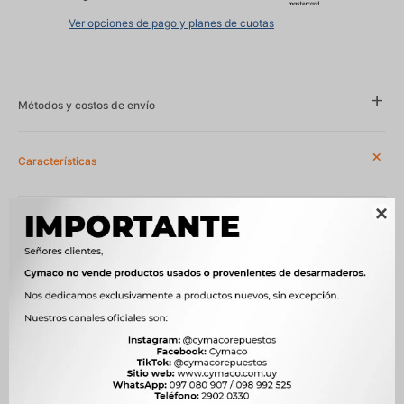
Ver opciones de pago y planes de cuotas
Métodos y costos de envío
Características
Año
1997 - 2002, 1997 - 2006, 1999 - 2001, 1999 - 2003

Lado
DERECHO
Compatibilidad
RENAULT
Modelo
CLIO, KANGOO, TWINGO
Motor
1.0 16V D4D NAFTA, 1.0 8V D7D NAFTA, 1.2 16V D4F NAFTA, 1.2 8V
MPi D7F NAFTA, 1.4 16V K4J NAFTA, 1.4 8V E7J NAFTA, 1.6 16V K4M