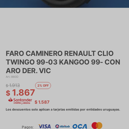
FARO CAMINERO RENAULT CLIO
TWINGO 99-03 KANGOO 99- CON
ARO DER. VIC
860D
1.913
$
2
1.867
$
$
1.587
Pagos: