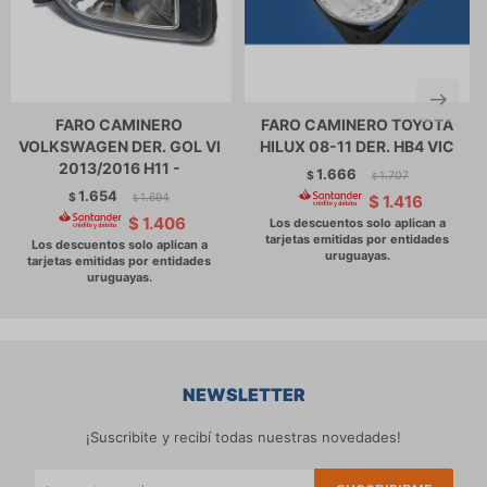
FARO CAMINERO
FARO CAMINERO TOYOTA
VOLKSWAGEN DER. GOL VI
HILUX 08-11 DER. HB4 VIC
2013/2016 H11 -
1.666
$
1.707
$
1.654
$
1.694
$
1.416
$
$
1.406
NEWSLETTER
¡Suscribite y recibí todas nuestras novedades!