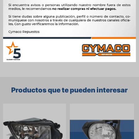
NAFTA, 1.6 8V K7M NAFTA, 1.9 D F8Q DIESEL, 1.9 dCi F9Q DIESEL,
2.0 16V F4R NAFTA




Ver mas productos de la marca Vic
Productos que te pueden interesar