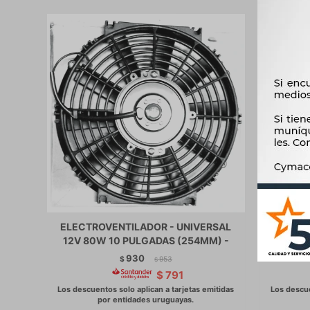
ELECTROVENTILADOR - UNIVERSAL
ELECTRO
12V 80W 10 PULGADAS (254MM) -
VOLT
930
$
953
$
$
791