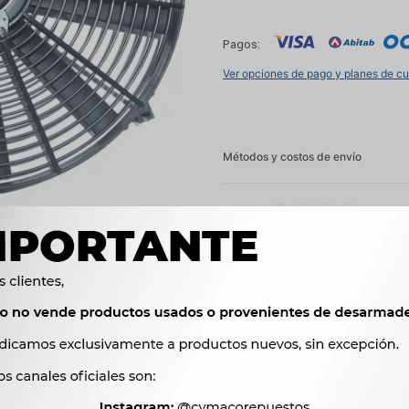
Pagos:
Ver opciones de pago y planes de c
Métodos y costos de envío




Ver mas productos de l
Productos que te pueden interesar