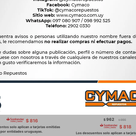
VENTILADOR - UNIVERSAL 12
ELECTROVENTILADOR VOL
S 12 PULGADAS (304MM) -
POLO CLASSIC IBIZA TOLEDO
C/AA 357959455L) 
960
$
984
$
962
$
986
$
816
$
$
818