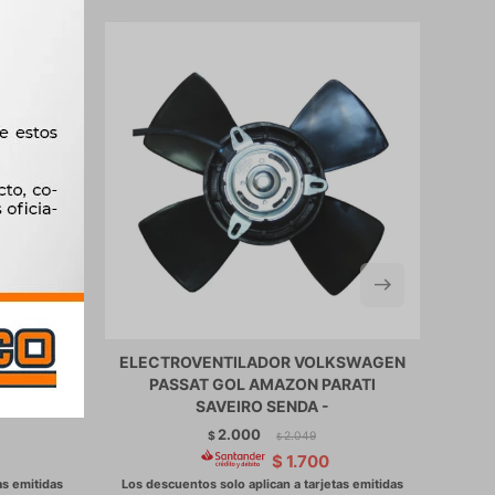
KSWAGEN
ELECTROVENTILADOR VOLKSWAGEN
EL
 1.6 1.8
PASSAT GOL AMAZON PARATI
-
SAVEIRO SENDA -
2.000
$
2.049
$
$
1.700