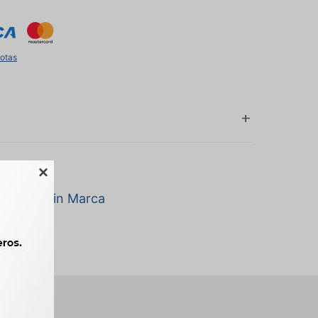
uotas

a marca Sin Marca