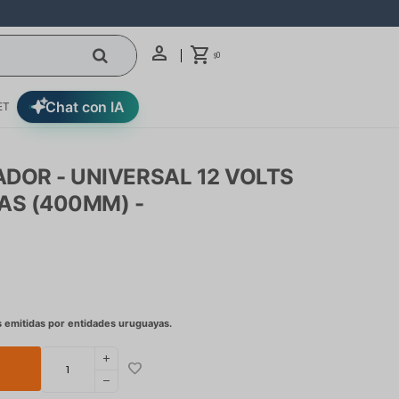
0
$
Chat con IA
ET
DOR - UNIVERSAL 12 VOLTS
AS (400MM) -
add
remove