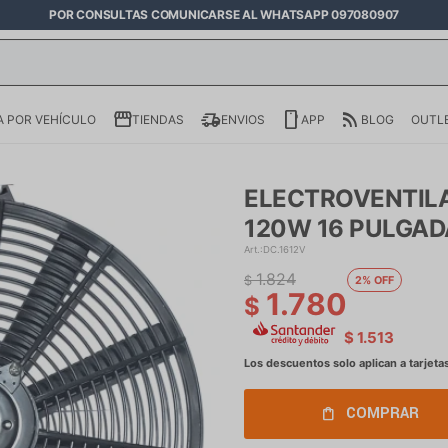
POR CONSULTAS COMUNICARSE AL WHATSAPP 097080907
 POR VEHÍCULO
TIENDAS
ENVIOS
APP
BLOG
OUTL
ELECTROVENTILA
120W 16 PULGAD
DC.1612V
1.824
$
2
1.780
$
$
1.513
COMPRAR