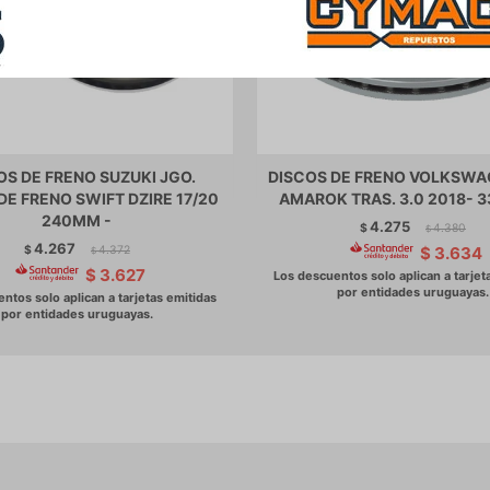
OS DE FRENO SUZUKI JGO.
DISCOS DE FRENO VOLKSWA
DE FRENO SWIFT DZIRE 17/20
AMAROK TRAS. 3.0 2018- 
240MM -
4.275
$
4.380
$
4.267
$
4.372
$
3.634
$
$
3.627