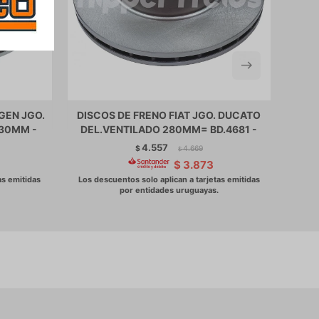
GEN JGO.
DISCOS DE FRENO FIAT JGO. DUCATO
330MM -
DEL.VENTILADO 280MM= BD.4681 -
4.557
$
4.669
$
$
3.873