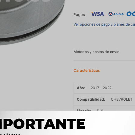
Pagos:
Ver opciones de pago y planes de c
Métodos y costos de envío
Características
Año
2017 - 2022
Compatibilidad
CHEVROLET
Modelo
S10
Motor
2.5 16V FLEX LCV - L
OEM
52108355