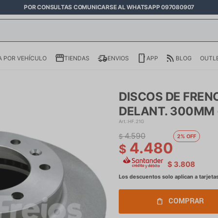
POR CONSULTAS COMUNICARSE AL WHATSAPP 097080907
 POR VEHÍCULO
TIENDAS
ENVIOS
APP
BLOG
OUTL
DISCOS DE FRENO
DELANT. 300MM 
HF.21G
4.590
$
2
4.480
$
$
3.808
COMPRAR