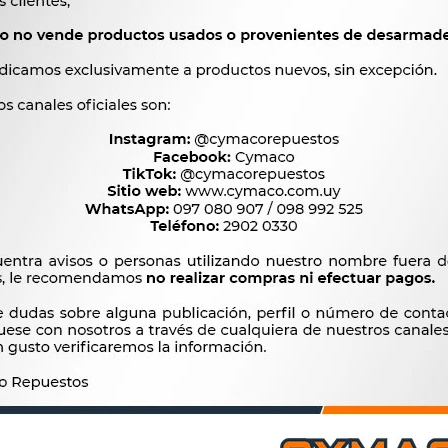




Ver mas productos de l
Productos que te pueden interesar