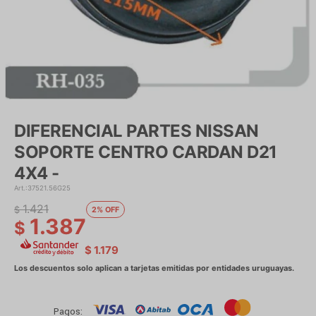
DIFERENCIAL PARTES NISSAN
SOPORTE CENTRO CARDAN D21
4X4 -
37521.56G25
1.421
$
2
1.387
$
$
1.179
Pagos: