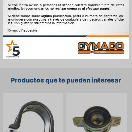
OEM
37521.56G25, N37521-56G25




Ver mas productos de la marca Sin Marca
Productos que te pueden interesar