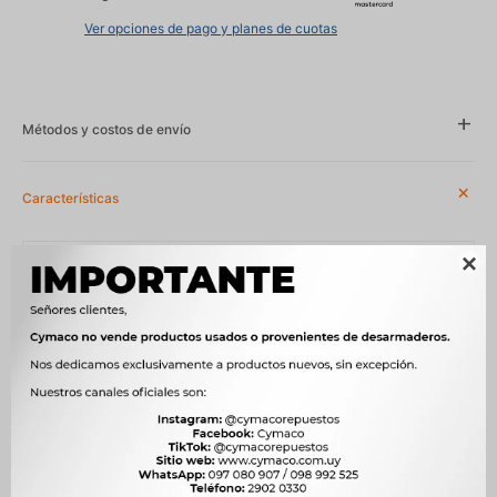
Ver opciones de pago y planes de cuotas
Métodos y costos de envío
Características
Año
1985 - 1998, 1986 - 1995

Compatibilidad
NISSAN
Modelo
D21, PATHFINDER
Motor
2.3 D SD23 DIESEL, 2.4 i 12V KA24E NAFTA, 2.4 Z24 NAFTA, 2.5 D
SD25 DIESEL, 2.5 D TD25 DIESEL, 2.7 D TD27 DIESEL, 2.7 TD TD27
T DIESEL, 3.0 VG30E NAFTA