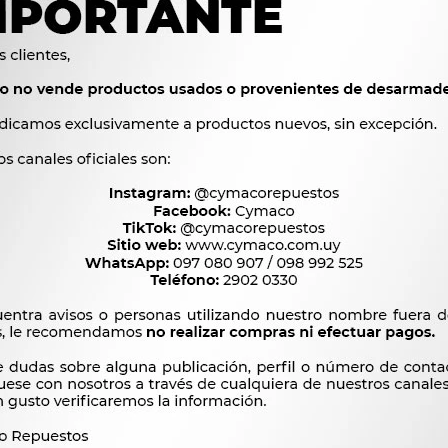
1.3 D 146B000 DIESEL, 
146B8011 NAFTA, 1.6 8V
1.6 SPI 178A5011 (MON
DIESEL, 1.7 TD 176A30
OEM
13460




Ver mas productos de l
Productos que te pueden interesar