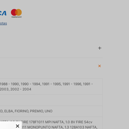
uotas
1988 - 1990, 1990 - 1994, 1991 - 1995, 1991 - 1996, 1991 -
- 2003, 2002 - 2004
, ELBA, FIORINO, PREMIO, UNO
AFTA, 1.0 8V FIRE 178F1011 MPI NAFTA, 1.0 8V FIRE 54cv

SPI FIRE 178F1011 MONOPUNTO NAFTA, 1.3 128A103 NAFTA,