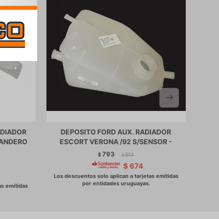
ADIADOR
DEPOSITO FORD AUX. RADIADOR
DEP
SANDERO
ESCORT VERONA /92 S/SENSOR -
VAP
793
$
813
$
$
674