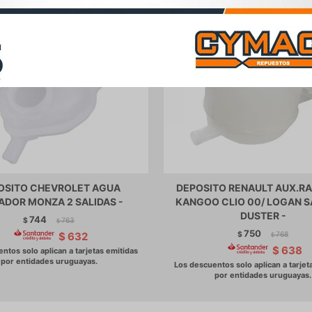
OSITO CHEVROLET AGUA
DEPOSITO RENAULT AUX.R
ADOR MONZA 2 SALIDAS -
KANGOO CLIO 00/ LOGAN 
DUSTER -
744
$
763
$
750
$
768
$
632
$
$
638