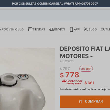
POR CONSULTAS COMUNICARSE AL WHATSAPP 097080907
 POR VEHÍCULO
TIENDAS
ENVIOS
APP
BLOG
OUTL
DEPOSITO FIAT 
MOTORES -
7074071
797
$
2
778
$
$
661
COMPRAR