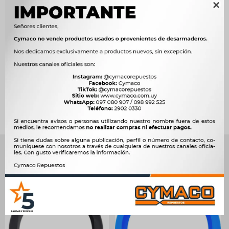

Métodos y costos de envío




Ver mas productos de la marca Sin Marca
Productos que te pueden interesar