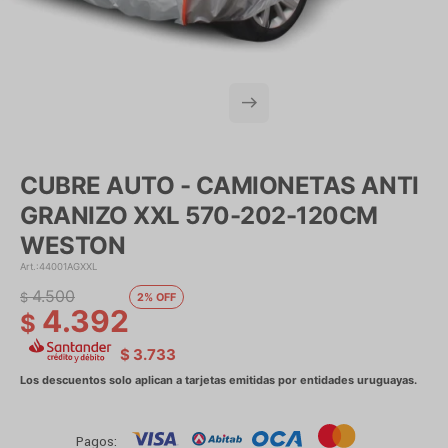
CUBRE AUTO - CAMIONETAS ANTI
GRANIZO XXL 570-202-120CM
WESTON
44001AGXXL
4.500
$
2
4.392
$
$
3.733
Pagos: