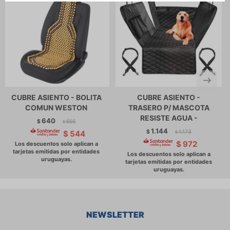
CUBRE ASIENTO - BOLITA
CUBRE ASIENTO -
COMUN WESTON
TRASERO P/ MASCOTA
RESISTE AGUA -
640
$
656
$
1.144
$
1.173
$
544
$
$
972
NEWSLETTER