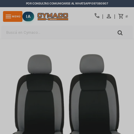
POR CONSULTAS COMUNICARSE AL WHATSAPP 097080907
close
call
menu
IA
0
MENÚ
$