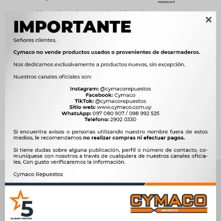
Ver opciones de pago y planes de cuotas

Métodos y costos de envío




Ver mas productos de la marca Weston
Productos que te pueden interesar