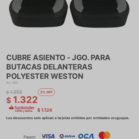
CUBRE ASIENTO - JGO. PARA
BUTACAS DELANTERAS
POLYESTER WESTON
38D
1.355
$
2
1.322
$
$
1.124
Pagos: