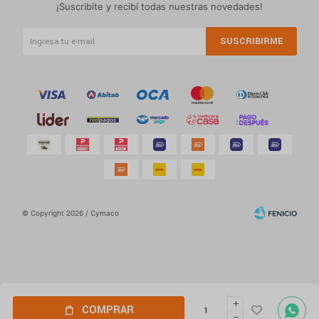
¡Suscribite y recibí todas nuestras novedades!
SUSCRIBIRME
© Copyright 2026 / Cymaco
Por
consultas
add
Fenicio
COMPRAR
no dudes
remove