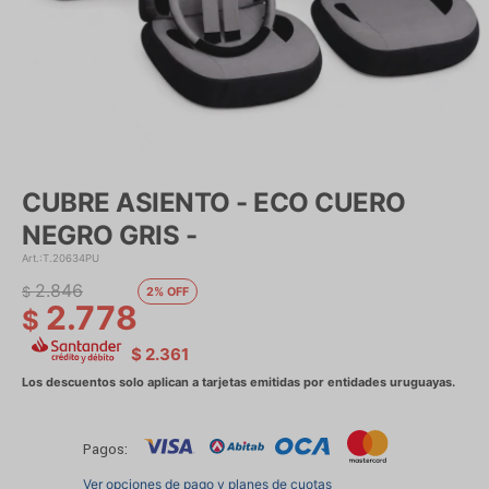
CUBRE ASIENTO - ECO CUERO
NEGRO GRIS -
T.20634PU
2.846
$
2
2.778
$
$
2.361
Pagos:
Ver opciones de pago y planes de cuotas