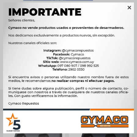

Métodos y costos de envío




Ver mas productos de la marca Sin Marca
Productos que te pueden interesar