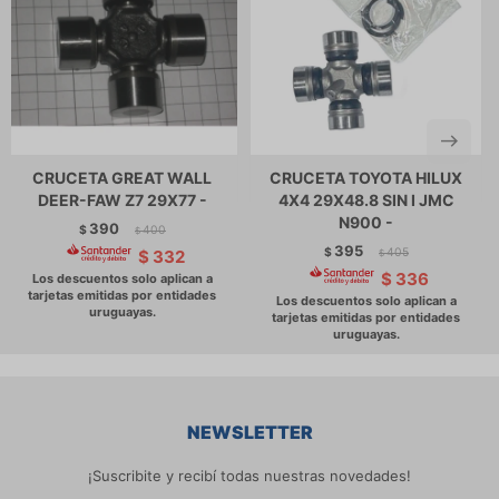
CRUCETA GREAT WALL
CRUCETA TOYOTA HILUX
DEER-FAW Z7 29X77 -
4X4 29X48.8 SIN I JMC
N900 -
390
$
400
$
395
$
405
$
332
$
$
336
NEWSLETTER
¡Suscribite y recibí todas nuestras novedades!