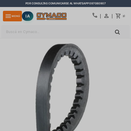
POR CONSULTAS COMUNICARSE AL WHATSAPP 097080907
close
call
menu
IA
0
MENÚ
$