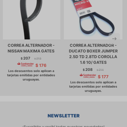
CORREA ALTERNADOR -
CORREA ALTERNADOR -
NISSAN MAXIMA GATES
DUCATO BOXER JUMPER
2.5D TD 2.8TD COROLLA
207
$
213
$
1.6 10/ GATES
$
176
208
$
214
$
$
177
NEWSLETTER
¡Suscribite y recibí todas nuestras novedades!