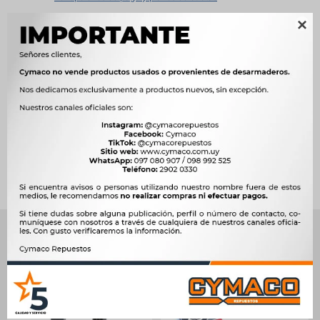

Métodos y costos de envío




Ver mas productos de la marca Gates
Productos que te pueden interesar