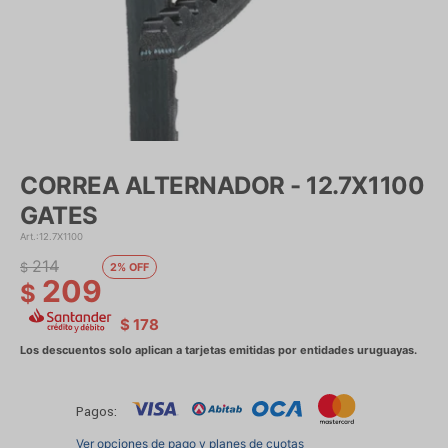
CORREA ALTERNADOR - 12.7X1100
GATES
12.7X1100
214
$
2
209
$
$
178
Pagos:
Ver opciones de pago y planes de cuotas