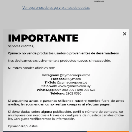
Ver opciones de pago y planes de cuotas

Métodos y costos de envío
Características
OEM
R-0177




Ver mas productos de la marca Unifap