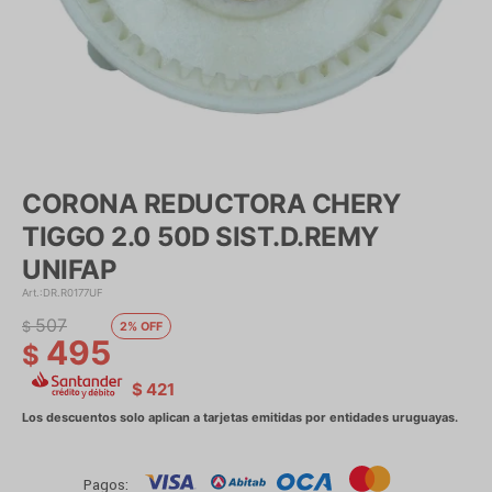
CORONA REDUCTORA CHERY
TIGGO 2.0 50D SIST.D.REMY
UNIFAP
DR.R0177UF
507
$
2
495
$
$
421
Pagos: