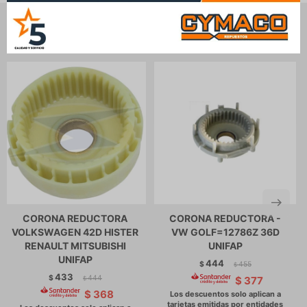
Productos que te pueden interesar
CORONA REDUCTORA
CORONA REDUCTORA -
VOLKSWAGEN 42D HISTER
VW GOLF=12786Z 36D
RENAULT MITSUBISHI
UNIFAP
UNIFAP
444
$
455
$
433
$
444
$
377
$
$
368