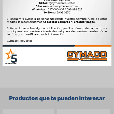
Motor
1.0 8V SPE/4 NAFTA, 1.4 16V 102cv S-TEC III (LCU) NAFTA, 1.4 8V
SPE/4 NAFTA, 1.6 16V F16D NAFTA
OEM
3171, 302010




Ver mas productos de la marca Sin Marca
Productos que te pueden interesar