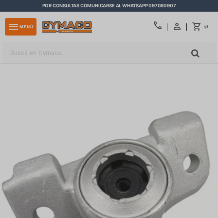
POR CONSULTAS COMUNICARSE AL WHATSAPP 097080907
close
call
menu
0
MENÚ
$