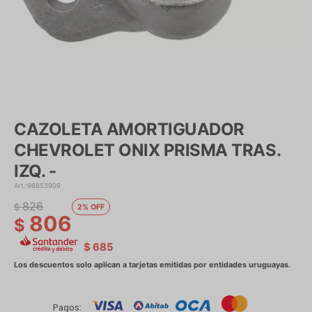
CAZOLETA AMORTIGUADOR
CHEVROLET ONIX PRISMA TRAS.
IZQ. -
96853909
826
$
2
806
$
$
685
Pagos: