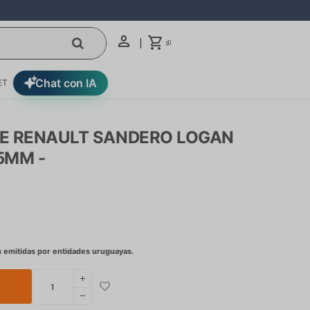
0
$
Chat con IA
ET
E RENAULT SANDERO LOGAN
35MM -
add
remove