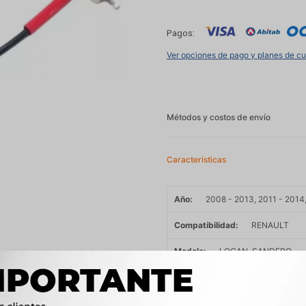
Pagos:
Ver opciones de pago y planes de c
Métodos y costos de envío
Características
Año
2008 - 2013, 2011 - 2014,
Compatibilidad
RENAULT
Modelo
LOGAN, SANDERO
Motor
1.6 16V K4M NAFTA
OEM
RE046A, 26009