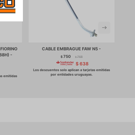
 FIORINO
CABLE EMBRAGUE FAW N5 -
CAB
88H) -
RL
750
$
768
$
$
638