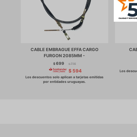
CABLE EMBRAGUE EFFA CARGO
CAB
FURGON 2085MM -
699
$
716
$
$
594