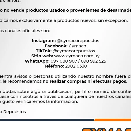




Ver mas productos de l
Productos que te pueden interesar