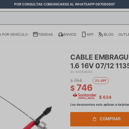
POR CONSULTAS COMUNICARSE AL WHATSAPP 097080907
 POR VEHÍCULO
TIENDAS
ENVIOS
APP
BLOG
OUTL
CABLE EMBRAGU
1.6 16V 07/12 11
6001548445
764
$
2
746
$
$
634
COMPRAR