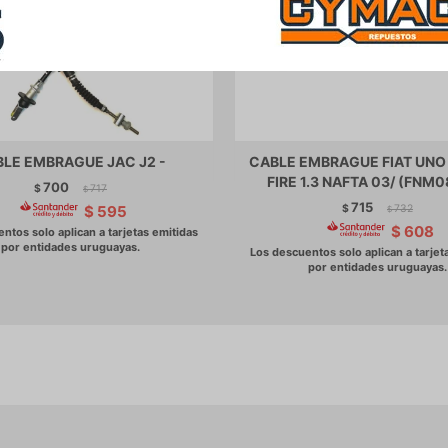
LE EMBRAGUE JAC J2 -
CABLE EMBRAGUE FIAT UNO
FIRE 1.3 NAFTA 03/ (FNM0
700
$
717
$
715
$
732
$
595
$
$
608