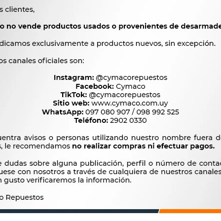
OEM
FNM089B, FNM089D, 82




Ver mas productos de l
Productos que te pueden interesar