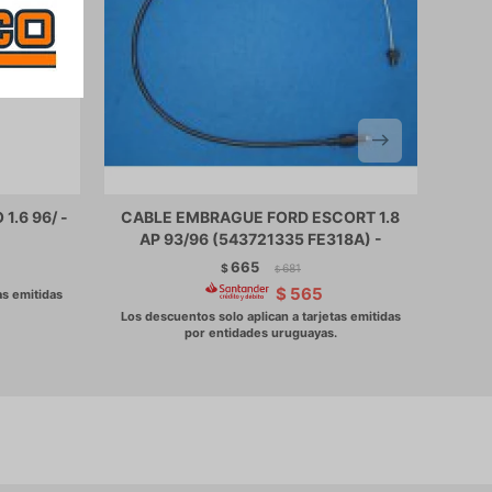
1.6 96/ -
CABLE EMBRAGUE FORD ESCORT 1.8
C
AP 93/96 (543721335 FE318A) -
665
$
681
$
$
565