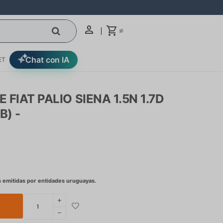
0
$
Chat con IA
ET
FIAT PALIO SIENA 1.5N 1.7D
) -
add
remove