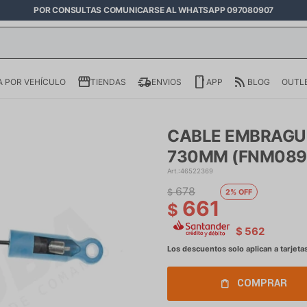
POR CONSULTAS COMUNICARSE AL WHATSAPP 097080907
 POR VEHÍCULO
TIENDAS
ENVIOS
APP
BLOG
OUTL
CABLE EMBRAGUE 
730MM (FNM089B
46522369
678
$
2
661
$
$
562
COMPRAR