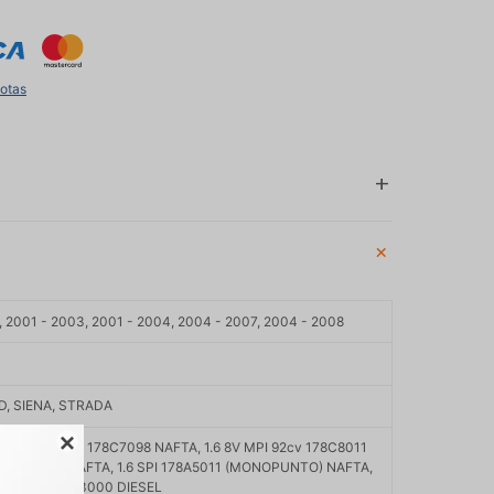
uotas
, 2001 - 2003, 2001 - 2004, 2004 - 2007, 2004 - 2008
D, SIENA, STRADA

.6 8V MPI 92cv 178C7098 NAFTA, 1.6 8V MPI 92cv 178C8011
v 178D2011 NAFTA, 1.6 SPI 178A5011 (MONOPUNTO) NAFTA,
, 1.7 TD 176A3000 DIESEL