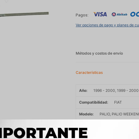
Pagos:
Ver opciones de pago y planes de c
Métodos y costos de envío
Características
Año
1996 - 2000, 1999 - 2000
Compatibilidad
FIAT
Modelo
PALIO, PALIO WEEKEN
Motor
1.5 146B8011 NAFTA, 1
NAFTA, 1.6 8V MPI 92c
1.7 D 176A3000 DIESEL