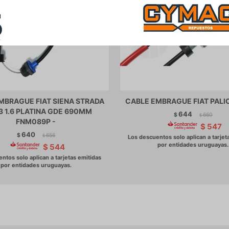
MBRAGUE FIAT SIENA STRADA
CABLE EMBRAGUE FIAT PALIO 
.3 1.6 PLATINA GDE 690MM
644
$
660
$
FNM089P -
$
547
640
$
656
$
$
544