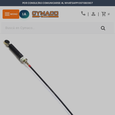
POR CONSULTAS COMUNICARSE AL WHATSAPP 097080907
close
call
menu
IA
0
MENÚ
$