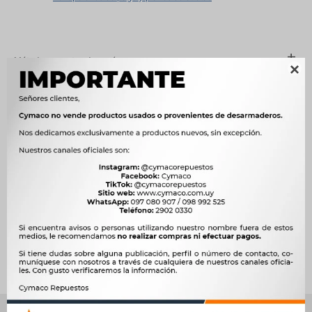
Métodos y costos de envío

Características
OEM
1703300-30H




Ver mas productos de la marca Sin Marca