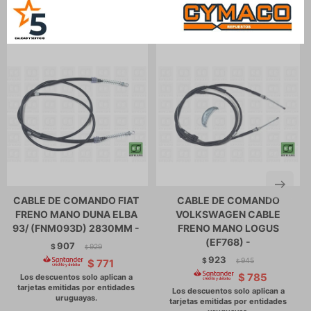
Productos que te pueden interesar
CABLE DE COMANDO FIAT
CABLE DE COMANDO
FRENO MANO DUNA ELBA
VOLKSWAGEN CABLE
93/ (FNM093D) 2830MM -
FRENO MANO LOGUS
(EF768) -
907
$
929
$
923
$
945
$
771
$
$
785