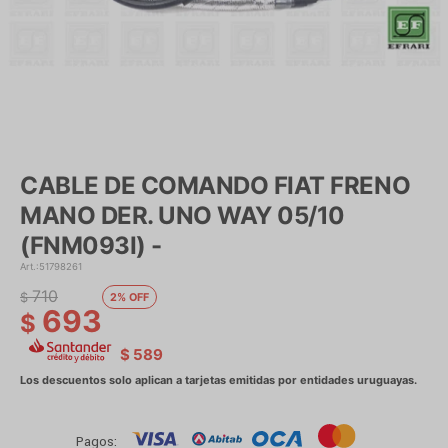
CABLE DE COMANDO FIAT FRENO
MANO DER. UNO WAY 05/10
(FNM093I) -
51798261
710
$
2
693
$
$
589
Pagos: