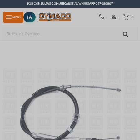
POR CONSULTAS COMUNICARSE AL WHATSAPP 097080907
close
call
menu
IA
0
MENÚ
$