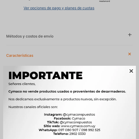
Ver opciones de pago y planes de cuotas
Métodos y costos de envío
Características

Año
2004 - 2010
Compatibilidad
FIAT
Modelo
UNO
Motor
1.3 8V FIRE 178E8011 NAFTA, 1.3 MPI 8V 178P6011 NAFTA, 1.7 D
176A3000 DIESEL
OEM
3997