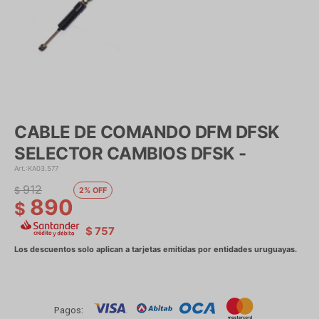
CABLE DE COMANDO DFM DFSK
SELECTOR CAMBIOS DFSK -
KA03.577
912
$
2
890
$
$
757
Pagos: