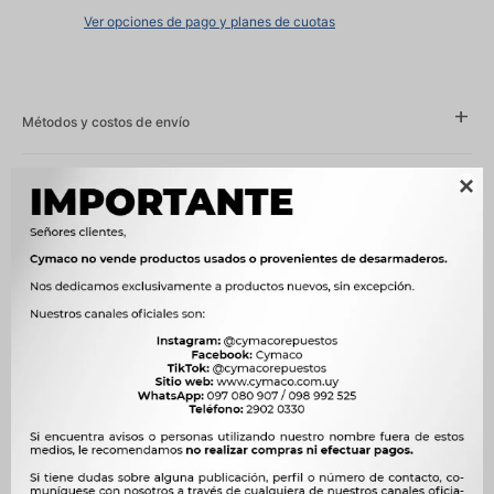
Ver opciones de pago y planes de cuotas
Métodos y costos de envío

Características
Compatibilidad
DFM
Modelo
SERIE K
Motor
1.051CC AF10 NAFTA
OEM
1703300-KA03



