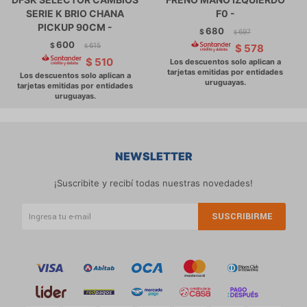
SERIE K BRIO CHANA
F0 -
PICKUP 90CM -
680
$
697
$
600
$
615
$
578
$
$
510
NEWSLETTER
¡Suscribite y recibí todas nuestras novedades!
SUSCRIBIRME