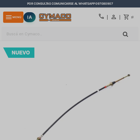
POR CONSULTAS COMUNICARSE AL WHATSAPP 097080907
close
call
menu
IA
0
MENÚ
$